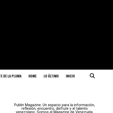
ITE DE LA PLUMA
HOME
LO ÚLTIMO
INICIO
Publin Magazine. Un espacio para la información,
reflexión, encuentro, disfrute y el talento
venezolano. Somos el Magazine de Venezuela.