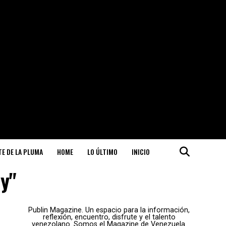
ITE DE LA PLUMA
HOME
LO ÚLTIMO
INICIO
ly"
Publin Magazine. Un espacio para la información,
reflexión, encuentro, disfrute y el talento
venezolano. Somos el Magazine de Venezuela.