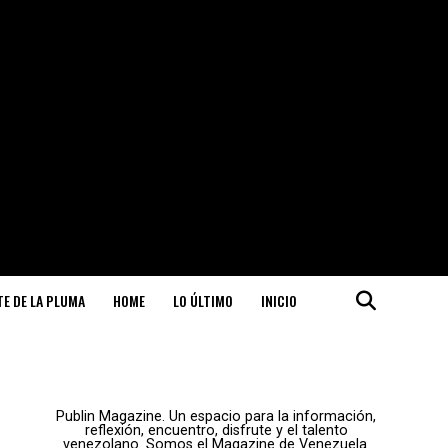
ITE DE LA PLUMA
HOME
LO ÚLTIMO
INICIO
Publin Magazine. Un espacio para la información,
reflexión, encuentro, disfrute y el talento
venezolano. Somos el Magazine de Venezuela.