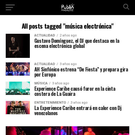
All posts tagged "música electrónica"
ACTUALIDAD
2 años ago
Gustavo Domínguez, el DJ que destaca en la
escena electrónica global
ACTUALIDAD
3 años ago
AH Sinfónico estrena “De Fiesta” y prepara gira
por Europa
MÚSICA
3 años ago
Experience Caribe causó furor en la cinta
costera de La Guaira
ENTRETENIMIENTO
3 años ago
La Experience Caribe entrará en calor con Dj
venezolanos