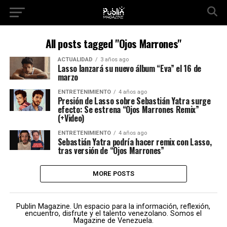
All posts tagged "Ojos Marrones"
ACTUALIDAD
3 años ago
Lasso lanzará su nuevo álbum “Eva” el 16 de
marzo
ENTRETENIMIENTO
4 años ago
Presión de Lasso sobre Sebastián Yatra surge
efecto: Se estrena “Ojos Marrones Remix”
(+Video)
ENTRETENIMIENTO
4 años ago
Sebastián Yatra podría hacer remix con Lasso,
tras versión de “Ojos Marrones”
MORE POSTS
Publin Magazine. Un espacio para la información, reflexión,
encuentro, disfrute y el talento venezolano. Somos el
Magazine de Venezuela.