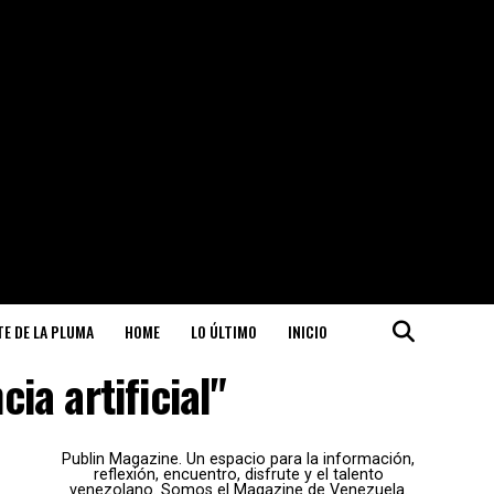
ITE DE LA PLUMA
HOME
LO ÚLTIMO
INICIO
ia artificial"
Publin Magazine. Un espacio para la información,
reflexión, encuentro, disfrute y el talento
venezolano. Somos el Magazine de Venezuela.