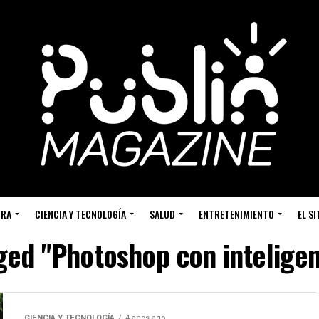
URA
CIENCIA Y TECNOLOGÍA
SALUD
ENTRETENIMIENTO
EL S
ged "Photoshop con inteligenc
CIENCIA Y TECNOLOGÍA
4 años ago