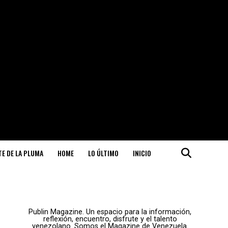
ITE DE LA PLUMA
HOME
LO ÚLTIMO
INICIO
Publin Magazine. Un espacio para la información,
reflexión, encuentro, disfrute y el talento
venezolano. Somos el Magazine de Venezuela.