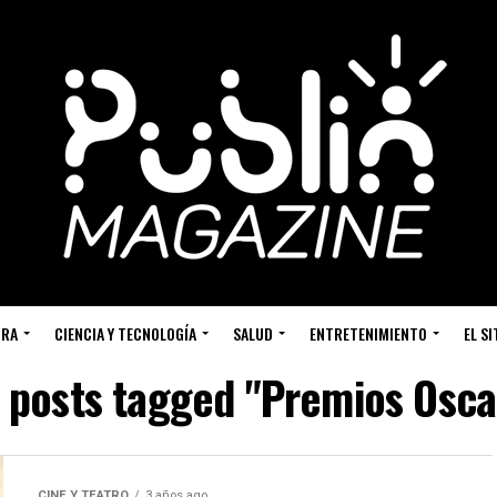
URA
CIENCIA Y TECNOLOGÍA
SALUD
ENTRETENIMIENTO
EL S
l posts tagged "Premios Osca
CINE Y TEATRO
3 años ago