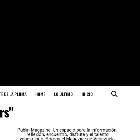
ITE DE LA PLUMA
HOME
LO ÚLTIMO
INICIO
rs"
Publin Magazine. Un espacio para la información,
reflexión, encuentro, disfrute y el talento
venezolano. Somos el Magazine de Venezuela.