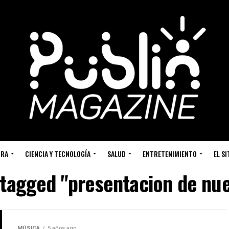
URA
CIENCIA Y TECNOLOGÍA
SALUD
ENTRETENIMIENTO
EL S
 tagged "presentacion de nu
MÚSICA
5 años ago