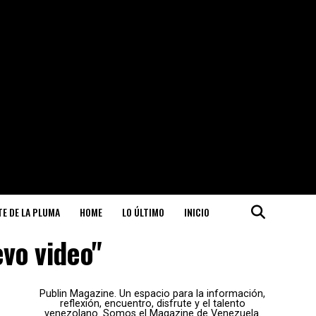
ITE DE LA PLUMA
HOME
LO ÚLTIMO
INICIO
evo video"
Publin Magazine. Un espacio para la información,
reflexión, encuentro, disfrute y el talento
venezolano. Somos el Magazine de Venezuela.