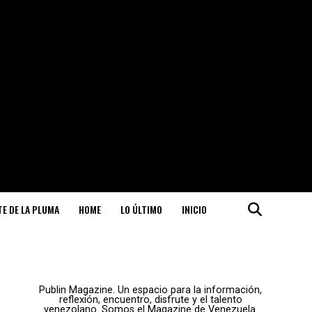
ITE DE LA PLUMA
HOME
LO ÚLTIMO
INICIO
Publin Magazine. Un espacio para la información,
reflexión, encuentro, disfrute y el talento
venezolano. Somos el Magazine de Venezuela.