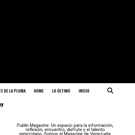
ITE DE LA PLUMA
HOME
LO ÚLTIMO
INICIO
"
Publin Magazine. Un espacio para la información,
reflexión, encuentro, disfrute y el talento
venezolano. Somos el Magazine de Venezuela.