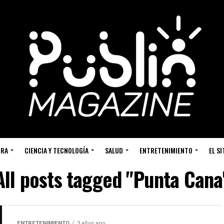
URA
CIENCIA Y TECNOLOGÍA
SALUD
ENTRETENIMIENTO
EL S
All posts tagged "Punta Cana
ENTRETENIMIENTO
3 años ago