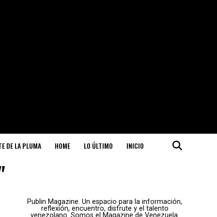
ITE DE LA PLUMA
HOME
LO ÚLTIMO
INICIO
"
Publin Magazine. Un espacio para la información,
reflexión, encuentro, disfrute y el talento
venezolano. Somos el Magazine de Venezuela.