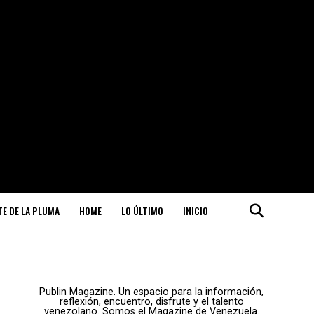
ITE DE LA PLUMA
HOME
LO ÚLTIMO
INICIO
Publin Magazine. Un espacio para la información,
reflexión, encuentro, disfrute y el talento
venezolano. Somos el Magazine de Venezuela.