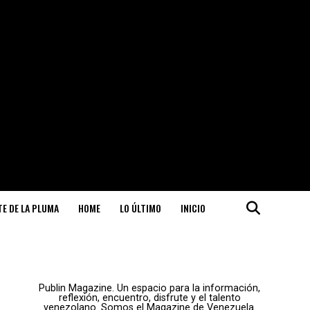
ITE DE LA PLUMA
HOME
LO ÚLTIMO
INICIO
Publin Magazine. Un espacio para la información,
reflexión, encuentro, disfrute y el talento
venezolano. Somos el Magazine de Venezuela.