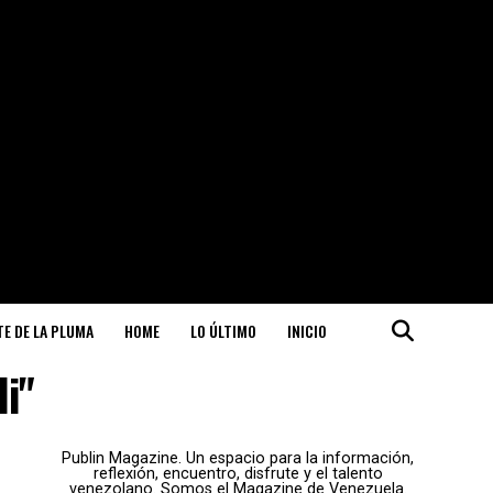
ITE DE LA PLUMA
HOME
LO ÚLTIMO
INICIO
li"
Publin Magazine. Un espacio para la información,
reflexión, encuentro, disfrute y el talento
venezolano. Somos el Magazine de Venezuela.