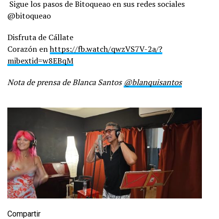
Sigue los pasos de Bitoqueao en sus redes sociales
@bitoqueao
Disfruta de
Cállate
Corazón
en
https://fb.watch/qwzVS7V-2a/?
mibextid=w8EBqM
Nota de prensa de Blanca Santos
@blanquisantos
Compartir