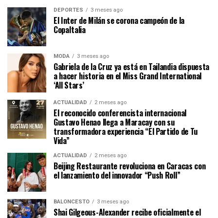
DEPORTES
3 meses ago
El Inter de Milán se corona campeón de la
CopaItalia
MODA
3 meses ago
Gabriela de la Cruz ya está en Tailandia dispuesta
a hacer historia en el Miss Grand International
‘All Stars’
ACTUALIDAD
2 meses ago
El reconocido conferencista internacional
Gustavo Henao llega a Maracay con su
transformadora experiencia “El Partido de Tu
Vida”
ACTUALIDAD
2 meses ago
Beijing Restaurante revoluciona en Caracas con
el lanzamiento del innovador “Push Roll”
BALONCESTO
3 meses ago
Shai Gilgeous-Alexander recibe oficialmente el