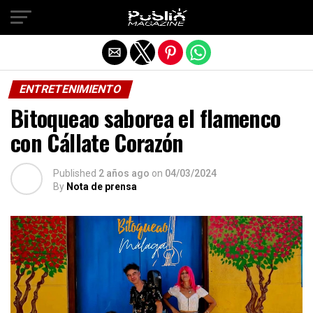
Salir de la versión móvil
ENTRETENIMIENTO
Bitoqueao saborea el flamenco
con Cállate Corazón
Published
2 años ago
on
04/03/2024
By
Nota de prensa