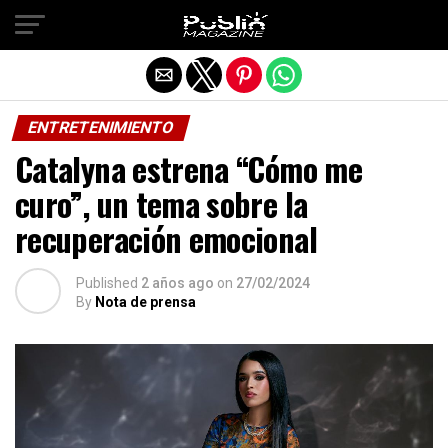
Salir de la versión móvil
ENTRETENIMIENTO
Catalyna estrena “Cómo me
curo”, un tema sobre la
recuperación emocional
Published
2 años ago
on
27/02/2024
By
Nota de prensa