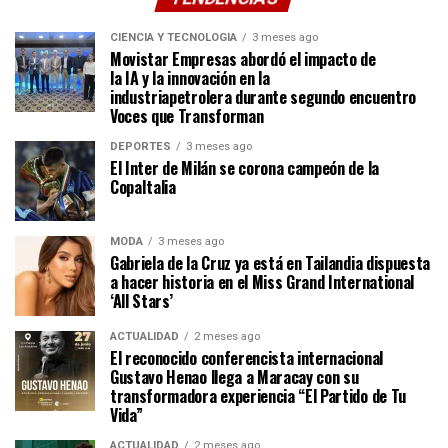
CIENCIA Y TECNOLOGÍA
3 meses ago
Movistar Empresas abordó el impacto de
la IA y la innovación en la
industriapetrolera durante segundo encuentro
Voces que Transforman
DEPORTES
3 meses ago
El Inter de Milán se corona campeón de la
CopaItalia
MODA
3 meses ago
Gabriela de la Cruz ya está en Tailandia dispuesta
a hacer historia en el Miss Grand International
‘All Stars’
ACTUALIDAD
2 meses ago
El reconocido conferencista internacional
Gustavo Henao llega a Maracay con su
transformadora experiencia “El Partido de Tu
Vida”
ACTUALIDAD
2 meses ago