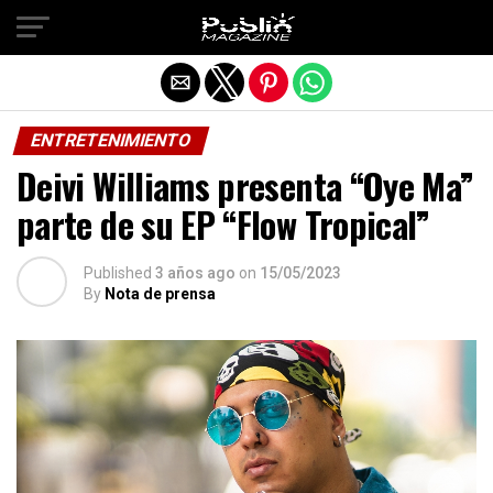
Salir de la versión móvil
ENTRETENIMIENTO
Deivi Williams presenta “Oye Ma”
parte de su EP “Flow Tropical”
Published
3 años ago
on
15/05/2023
By
Nota de prensa