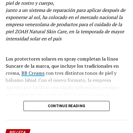
piel de rostro y cuerpo,
junto a un sistema de reparación para aplicar después de
exponerse al sol, ha colocado en el mercado nacional la
empresa venezolana de productos para el cuidado de la
piel ZOAH Natural Skin Care, en la temporada de mayor
intensidad solar en el país
Los protectores solares en spray completan la línea
Suncare de la marca, que incluye los tradicionales en
crema,
BB Creams
con tres distintos tonos de piel y
bálsamo labial. Con el nuevo formato, la empresa
Compromiso global con la salud cutánea
apuesta por facilitar una rápida aplicación y retoque,
especialmente en áreas de difícil acceso como la
Para Dernier Cosmetics, estas iniciativas gratuitas van
espalda.
más allá de lo comercial; representan una cruzada
CONTINUE READING
educativa y de responsabilidad social. La marca se
Los protectores vienen en dos presentaciones –facial y
compromete activamente a ofrecer soluciones accesibles
corporal-, para atender las diferentes
y de alta calidad a través de todas sus líneas de
características de la piel de ambas zonas. El formato
BELLEZA