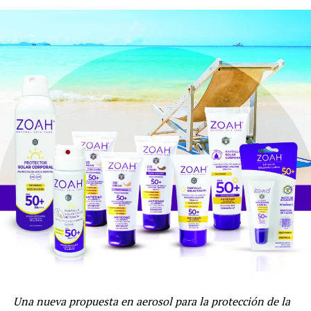
avalados por la marca de forma totalmente gratuita,
impulsando de forma directa la profesionalización del
sector productivo de la belleza en el país sin barreras
económicas.
Estas aulas magistrales gratuitas han sido diseñadas
especialmente para dotar de herramientas científicas y
prácticas a una amplia gama de oficios, incluyendo a
cosmetólogos, cosmiatras, esteticistas faciales y
corporales, maquilladores profesionales (MUAs),
estilistas, peluqueros, dermo-consejeros, asesores de
skincare y especialistas en diseño de cejas y pestañas. El
enfoque principal ha sido claro: desarrollar una cultura
profunda de cuidado y mantenimiento de la piel.
Una nueva propuesta en aerosol para la protección de la