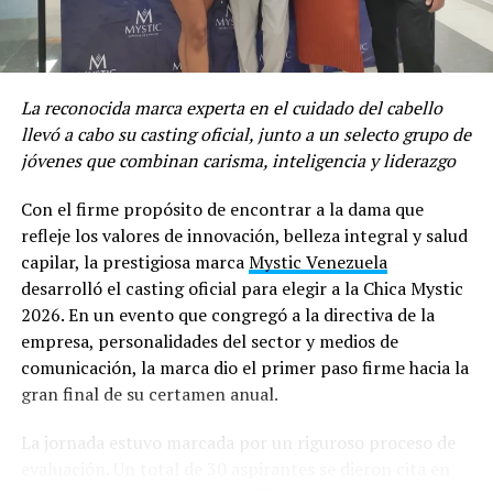
Lady Di Mosquera es Miss Grand Venezuela 2026
La reconocida marca experta en el cuidado del cabello
llevó a cabo su casting oficial, junto a un selecto grupo de
jóvenes que combinan carisma, inteligencia y liderazgo
Con el firme propósito de encontrar a la dama que
refleje los valores de innovación, belleza integral y salud
capilar, la prestigiosa marca
Mystic Venezuela
desarrolló el casting oficial para elegir a la Chica Mystic
2026. En un evento que congregó a la directiva de la
empresa, personalidades del sector y medios de
comunicación, la marca dio el primer paso firme hacia la
gran final de su certamen anual.
Como beneficio adicional, protegen de la llamada “luz
azul” proveniente de las pantallas de
La jornada estuvo marcada por un riguroso proceso de
computadores y dispositivos móviles. Este tipo de
evaluación. Un total de 30 aspirantes se dieron cita en
protección -identificada en los envases con las siglas