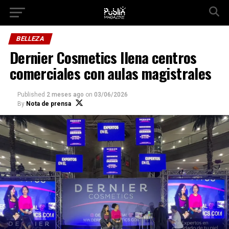
Ir a la versión móvil
BELLEZA
Dernier Cosmetics llena centros
comerciales con aulas magistrales
Published
2 meses ago
on
03/06/2026
By
Nota de prensa