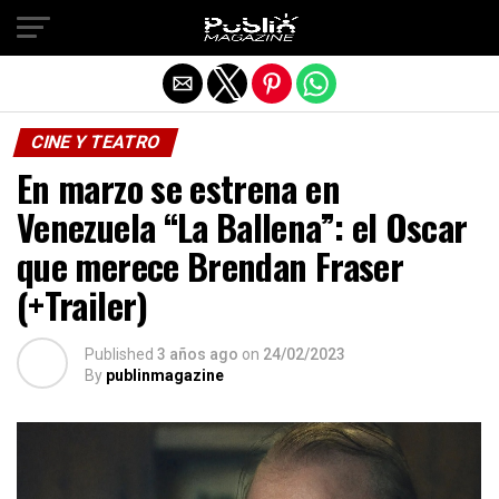
Salir de la versión móvil
CINE Y TEATRO
En marzo se estrena en
Venezuela “La Ballena”: el Oscar
que merece Brendan Fraser
(+Trailer)
Published
3 años ago
on
24/02/2023
By
publinmagazine