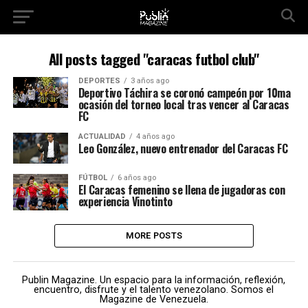
All posts tagged "caracas futbol club"
DEPORTES
3 años ago
Deportivo Táchira se coronó campeón por 10ma
ocasión del torneo local tras vencer al Caracas
FC
ACTUALIDAD
4 años ago
Leo González, nuevo entrenador del Caracas FC
FÚTBOL
6 años ago
El Caracas femenino se llena de jugadoras con
experiencia Vinotinto
MORE POSTS
Publin Magazine. Un espacio para la información, reflexión,
encuentro, disfrute y el talento venezolano. Somos el
Magazine de Venezuela.