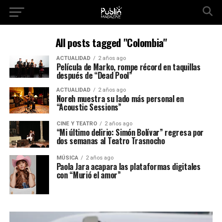
All posts tagged "Colombia"
ACTUALIDAD
2 años ago
Película de Marko, rompe récord en taquillas
después de “Dead Pool”
ACTUALIDAD
2 años ago
Noreh muestra su lado más personal en
“Acoustic Sessions”
CINE Y TEATRO
2 años ago
“Mi último delirio: Simón Bolívar” regresa por
dos semanas al Teatro Trasnocho
MÚSICA
2 años ago
Paola Jara acapara las plataformas digitales
con “Murió el amor”