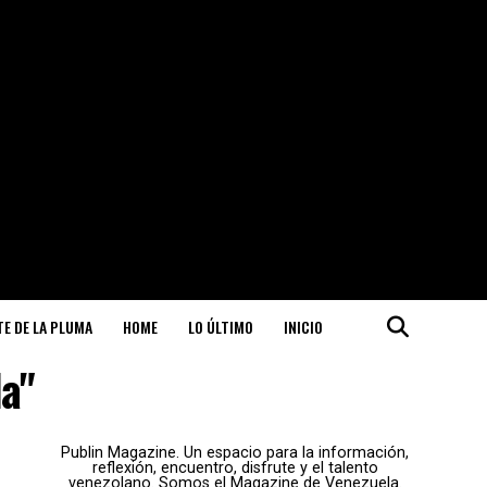
ITE DE LA PLUMA
HOME
LO ÚLTIMO
INICIO
da"
Publin Magazine. Un espacio para la información,
reflexión, encuentro, disfrute y el talento
venezolano. Somos el Magazine de Venezuela.