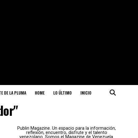
ITE DE LA PLUMA
HOME
LO ÚLTIMO
INICIO
dor"
Publin Magazine. Un espacio para la información,
reflexión, encuentro, disfrute y el talento
venezolano. Somos el Magazine de Venezuela.