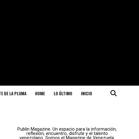
ITE DE LA PLUMA
HOME
LO ÚLTIMO
INICIO
Publin Magazine. Un espacio para la información,
reflexión, encuentro, disfrute y el talento
venezolano. Somos el Magazine de Venezuela.