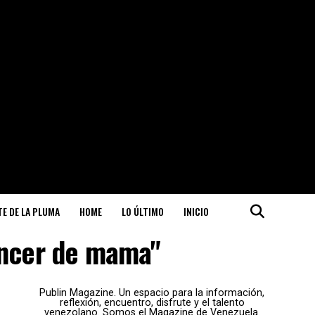
ITE DE LA PLUMA
HOME
LO ÚLTIMO
INICIO
áncer de mama"
Publin Magazine. Un espacio para la información,
reflexión, encuentro, disfrute y el talento
venezolano. Somos el Magazine de Venezuela.