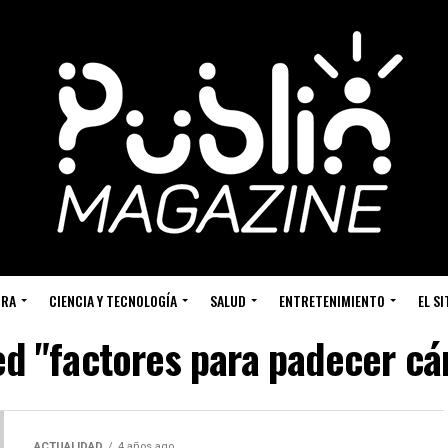
URA
CIENCIA Y TECNOLOGÍA
SALUD
ENTRETENIMIENTO
EL S
ged "factores para padecer c
ACTUALIDAD
4 años ago