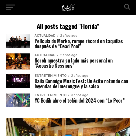
All posts tagged "Florida"
ACTUALIDAD
2 años ago
Película de Marko, rompe récord en taquillas
después de “Dead Pool”
ACTUALIDAD
2 años ago
Noreh muestra su lado más personal en
“Acoustic Sessions”
ENTRETENIMIENTO
2 años ago
Baila Conmigo Music Fest: Un éxito rotundo con
leyendas del merengue y la salsa
ENTRETENIMIENTO
3 años ago
YC Bodib abre el telón del 2024 con “Lo Peor”