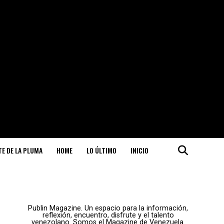
ITE DE LA PLUMA
HOME
LO ÚLTIMO
INICIO
Publin Magazine. Un espacio para la información,
reflexión, encuentro, disfrute y el talento
venezolano. Somos el Magazine de Venezuela.