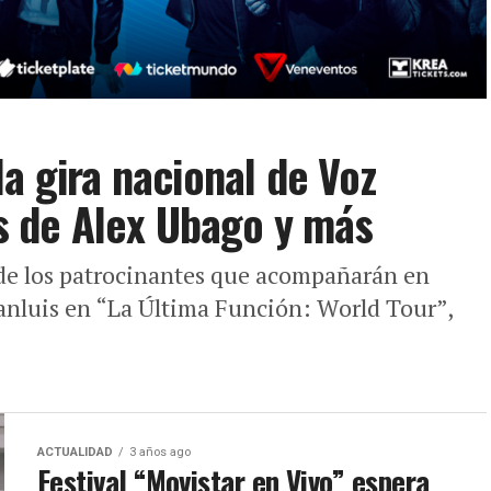
a gira nacional de Voz
ís de Alex Ubago y más
de los patrocinantes que acompañarán en
sanluis en “La Última Función: World Tour”,
ACTUALIDAD
3 años ago
Festival “Movistar en Vivo” espera