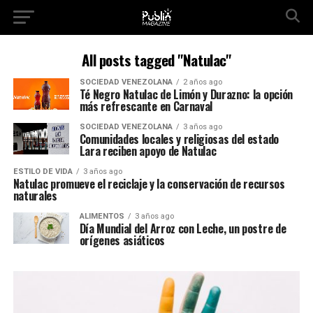
All posts tagged "Natulac"
SOCIEDAD VENEZOLANA
2 años ago
Té Negro Natulac de Limón y Durazno: la opción
más refrescante en Carnaval
SOCIEDAD VENEZOLANA
3 años ago
Comunidades locales y religiosas del estado
Lara reciben apoyo de Natulac
ESTILO DE VIDA
3 años ago
Natulac promueve el reciclaje y la conservación de recursos
naturales
ALIMENTOS
3 años ago
Día Mundial del Arroz con Leche, un postre de
orígenes asiáticos