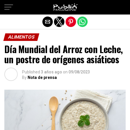
Salir de la versión móvil
ALIMENTOS
Día Mundial del Arroz con Leche,
un postre de orígenes asiáticos
Published
3 años ago
on
09/08/2023
By
Nota de prensa