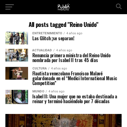
All posts tagged "Reino Unido"
ENTRETENIMIENTO
4 años ago
Las Glitch ¡se separan!
ACTUALIDAD
4 años ago
Renuncia primera ministra del Reino Unido
nombrada por Isabel II tras 45 días
CULTURA
4 años ago
Flautista venezolano Francisco Malavé
galardonado en el “Medici International Music
Competition”
MUNDO
4 años ago
Isabel II: Una mujer que no estaba destinada a
reinar y terminó haciéndolo por 7 décadas