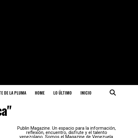
ITE DE LA PLUMA
HOME
LO ÚLTIMO
INICIO
ca"
Publin Magazine. Un espacio para la información,
reflexión, encuentro, disfrute y el talento
venezolano. Somos el Magazine de Venezuela.