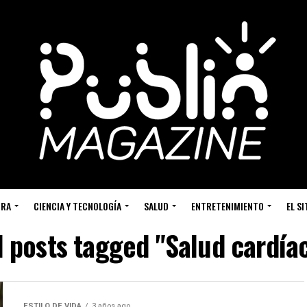
URA
CIENCIA Y TECNOLOGÍA
SALUD
ENTRETENIMIENTO
EL S
l posts tagged "Salud cardía
ESTILO DE VIDA
3 años ago