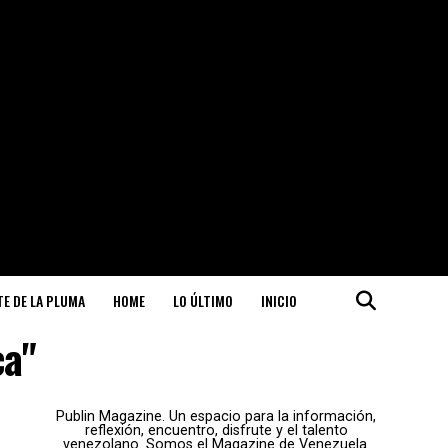
ITE DE LA PLUMA
HOME
LO ÚLTIMO
INICIO
ca"
Publin Magazine. Un espacio para la información,
reflexión, encuentro, disfrute y el talento
venezolano. Somos el Magazine de Venezuela.