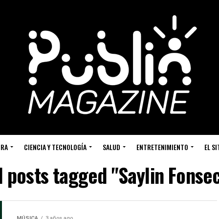
URA
CIENCIA Y TECNOLOGÍA
SALUD
ENTRETENIMIENTO
EL S
l posts tagged "Saylin Fonse
MÚSICA
3 años ago