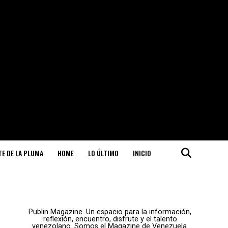
ITE DE LA PLUMA
HOME
LO ÚLTIMO
INICIO
Publin Magazine. Un espacio para la información,
reflexión, encuentro, disfrute y el talento
venezolano. Somos el Magazine de Venezuela.