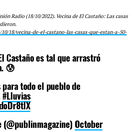
ón Radio (18/10/2022). Vecina de El Castaño: Las casas
rdieron.
10/18/vecina-de-el-castano-las-casas-que-estan-a-50-
El Castaño es tal que arrastró
. 😰
 para todo el pueblo de
t
#Lluvias
5doDr8tlX
e (@publinmagazine)
October