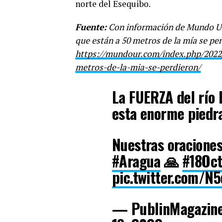
norte del Esequibo.
Fuente:
Con información de Mundo Uni
que están a 50 metros de la mía se pe
https://mundour.com/index.php/2022/
metros-de-la-mia-se-perdieron/
La FUERZA del río 
esta enorme piedra
Nuestras oraciones
#Aragua
🙏
#18Oc
pic.twitter.com/N
— PublinMagazin