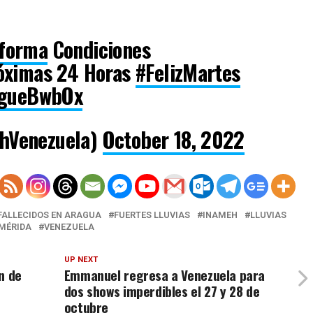
forma
Condiciones
óximas 24 Horas
#FelizMartes
V5gueBwbOx
hVenezuela)
October 18, 2022
FALLECIDOS EN ARAGUA
FUERTES LLUVIAS
INAMEH
LLUVIAS
MÉRIDA
VENEZUELA
UP NEXT
n de
Emmanuel regresa a Venezuela para
dos shows imperdibles el 27 y 28 de
octubre