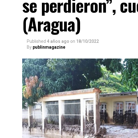
se perdieron”, cu
(Aragua)
Published
4 años ago
on
18/10/2022
By
publinmagazine