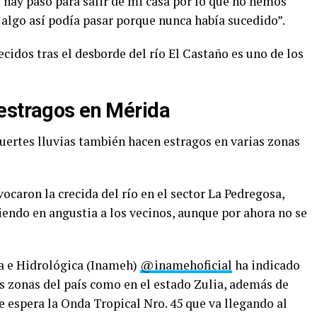
 hay paso para salir de mi casa por lo que no hemos
algo así podía pasar porque nunca había sucedido”.
ecidos tras el desborde del río El Castaño es uno de los
estragos en Mérida
 fuertes lluvias también hacen estragos en varias zonas
ocaron la crecida del río en el sector La Pedregosa,
endo en angustia a los vecinos, aunque por ahora no se
ía e Hidrológica (Inameh)
@inamehoficial
ha indicado
s zonas del país como en el estado Zulia, además de
e espera la Onda Tropical Nro. 45 que va llegando al