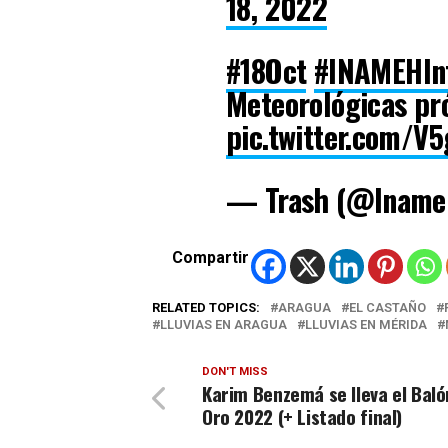
18, 2022
#18Oct
#INAMEHIn
Meteorológicas pr
pic.twitter.com/
— Trash (@Iname
Compartir
RELATED TOPICS:
ARAGUA
EL CASTAÑO
LLUVIAS EN ARAGUA
LLUVIAS EN MÉRIDA
DON'T MISS
Karim Benzemá se lleva el Baló
Oro 2022 (+ Listado final)