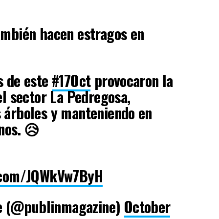
mbién hacen estragos en
s de este
#17Oct
provocaron la
el sector La Pedregosa,
s árboles y manteniendo en
nos. 😥
r.com/JQWkVw7ByH
e (@publinmagazine)
October