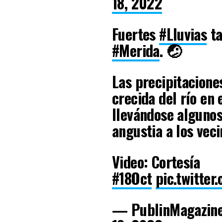
18, 2022
Fuertes
#Lluvias
ta
#Merida
. 🤕
Las precipitacione
crecida del río en 
llevándose alguno
angustia a los veci
Video: Cortesía
#18Oct
pic.twitte
— PublinMagazin