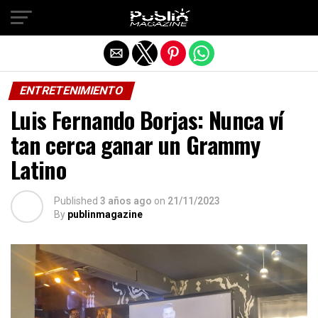
Salir de la versión móvil
ENTRETENIMIENTO
Luis Fernando Borjas: Nunca ví
tan cerca ganar un Grammy
Latino
Published
3 años ago
on
21/11/2023
By
publinmagazine