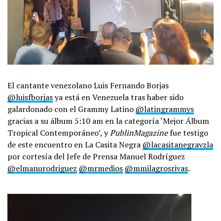
El cantante venezolano Luis Fernando Borjas
@luisfborjas
ya está en Venezuela tras haber sido
galardonado con el Grammy Latino
@latingrammys
gracias a su álbum 5:10 am en la categoría ‘Mejor Álbum
Tropical Contemporáneo’, y
PublinMagazine
fue testigo
de este encuentro en La Casita Negra
@lacasitanegravzla
por cortesía del Jefe de Prensa Manuel Rodríguez
@elmanurodriguez
@mrmedios
@mmilagrosrivas
.