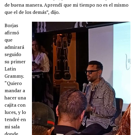
de buena manera. Aprendí que mi tiempo no es el mismo
que el de los demás”, dijo.
Borjas
afirmó
que
admirará
seguido
su primer
Latin
Grammy.
“Quiero
mandar a
hacer una
cajita con
luces, y lo
tendré en
mi sala
donde