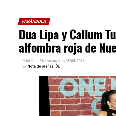
FARÁNDULA
Dua Lipa y Callum T
alfombra roja de Nu
Published
8 horas ago
on
05/08/2026
By
Nota de prensa