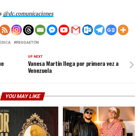
es
@dc.comunicaciones
ÚSICA
REGGAETÓN
UP NEXT
ue
Vanesa Martín llega por primera vez a
Venezuela
YOU MAY LIKE