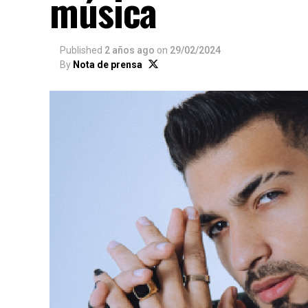
música
Published
2 años ago
on
29/02/2024
By
Nota de prensa