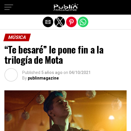
Salir de la versión móvil
MÚSICA
“Te besaré” le pone fin a la
trilogía de Mota
Published
5 años ago
on
04/10/2021
By
publinmagazine