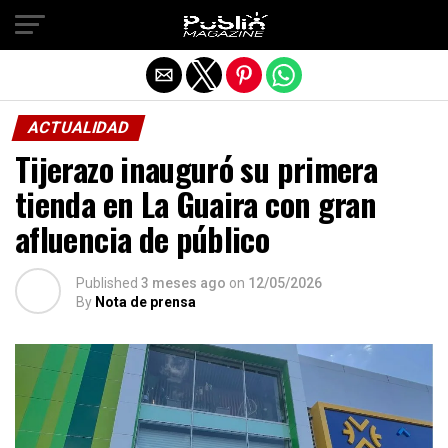
Salir de la versión móvil
ACTUALIDAD
Tijerazo inauguró su primera
tienda en La Guaira con gran
afluencia de público
Published
3 meses ago
on
12/05/2026
By
Nota de prensa