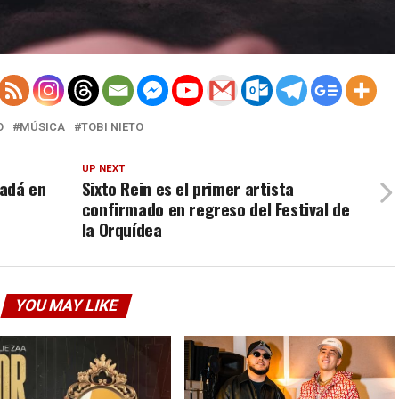
O
MÚSICA
TOBI NIETO
UP NEXT
nadá en
Sixto Rein es el primer artista
confirmado en regreso del Festival de
la Orquídea
YOU MAY LIKE