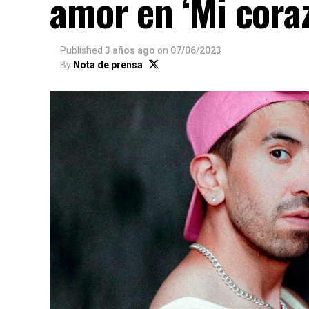
amor en ‘Mi cora
Published
3 años ago
on
07/06/2023
By
Nota de prensa