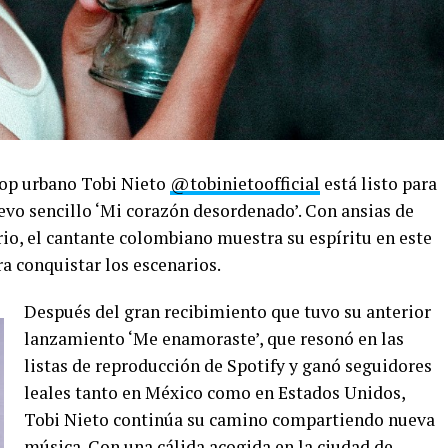
 pop urbano Tobi Nieto
@tobinietoofficial
está listo para
evo sencillo ‘Mi corazón desordenado’. Con ansias de
rio, el cantante colombiano muestra su espíritu en este
 conquistar los escenarios.
Después del gran recibimiento que tuvo su anterior
lanzamiento ‘Me enamoraste’, que resonó en las
listas de reproducción de Spotify y ganó seguidores
leales tanto en México como en Estados Unidos,
Tobi Nieto continúa su camino compartiendo nueva
música. Con una cálida acogida en la ciudad de