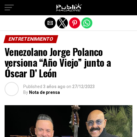
Salir de la versión móvil
ENTRETENIMIENTO
Venezolano Jorge Polanco
versiona “Año Viejo” junto a
Óscar D’ León
Published
3 años ago
on
27/12/2023
By
Nota de prensa