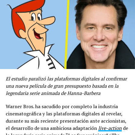
tengo a los mejores fans de
música electrónica y es el
resultado de más de 15
años trabajando
constante”, expresó Víctor,
quien, durante su
trayectoria, ha contado con
el apoyo de Steve Angello,
Axwell, Sebastián Ingrosso,
El estudio paralizó las plataformas digitales al confirmar
una nueva película de gran presupuesto basada en la
Erick Morillo, entre otros
legendaria serie animada de Hanna-Barbera
grandes.
Warner Bros. ha sacudido por completo la industria
cinematográfica y las plataformas digitales al revelar,
En la música, además del lanzamiento de 777 Lab,
durante su más reciente presentación ante accionistas,
Porfidio está preparando distintos eventos para las
el desarrollo de una ambiciosa adaptación
live-action
de
ciudades de Venezuela y distintos países, en compañía