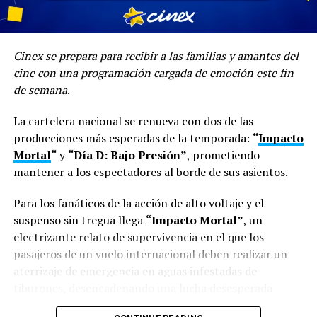
“Beso de esos” representa un momento importante
en el camino musical de Aloisio, ya que el single
deja ver el crecimiento que ha tenido desde que
irrumpió en la industria
, dando como resultado
Cinex se prepara para recibir a las familias y amantes del
canciones que llegan directo al corazón de miles de
cine con una programación cargada de emoción este fin
personas alrededor del mundo.
de semana
.
“Estoy bastante contento con mi evolución.
Siento
La cartelera nacional se renueva con dos de las
que me tomé el tiempo para perfeccionar mi sonido y no
producciones más esperadas de la temporada:
“
Impacto
solo seguir sacando música por sacar.
Me tomé el
Mortal
“
y
“Día D: Bajo Presión”
, prometiendo
tiempo de crear nuevas canciones que me hicieran
mantener a los espectadores al borde de sus asientos.
sentir diferentes emociones. Mis letras también
Para los fanáticos de la acción de alto voltaje y el
maduraron muchísimo y creo que ahora
suspenso sin tregua llega
“Impacto Mortal”
, un
verdaderamente estoy dando el mensaje que quiero
electrizante relato de supervivencia en el que los
dar a través de mi música
”, agrega.
pasajeros de un vuelo internacional deben realizar un
“Beso de esos” se estrena bajo la autoría del propio
aterrizaje de emergencia en aguas infestadas de
Aloisio y producido por Stave y, curiosamente,
la
tiburones, desencadenando una lucha desesperada
historia detrás de este tema fue lo que le permitió al
contra el tiempo y la naturaleza.