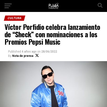
Ir a la versión móvil
CULTURA
Víctor Porfidio celebra lanzamiento
de “Sheck” con nominaciones a los
Premios Pepsi Music
Published
4 años ago
on
28/06/2022
By
Nota de prensa