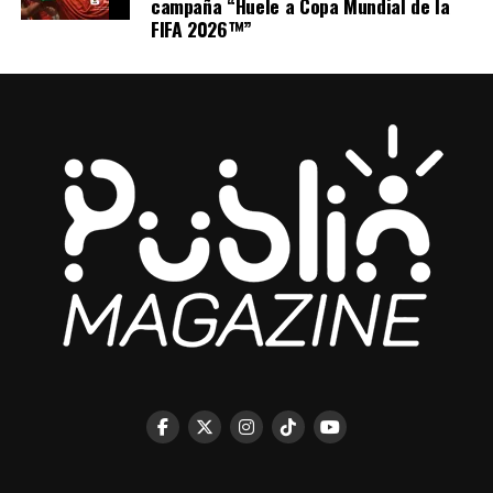
“
Tuve la oportunidad de dirigir este video junto a
campaña “Huele a Copa Mundial de la
FIFA 2026™”
Orange
, un talento venezolano durísimo detrás de la
cámara, bajo la dirección creativa de Ronny Castro, con
quien hemos construido el universo visual y narrativo de
este proyecto.
Siento que este video
refleja mucho mi
personalidad, mi manera de vivir la música y la
intención que hay detrás de todo este proyecto”.
Aloisio, quien en 2024 recibió una nominación al
Latin Grammy como compositor de “Blanco y Negro”
de Elena Rose, en la categoría Mejor Canción
Pop/Rock, continúa consolidándose en la insdustria
global
, formando parte de la generación musical de
relevo que deja fuerte el nombre de Venezuela en alto.
“Con este single me gustaría lograr muchas cosas
pues representa un nuevo comienzo de mi
carrera.
Creo que es un sonido que tiene el potencial
para abrirme las puertas a nuevos mercados y conseguir