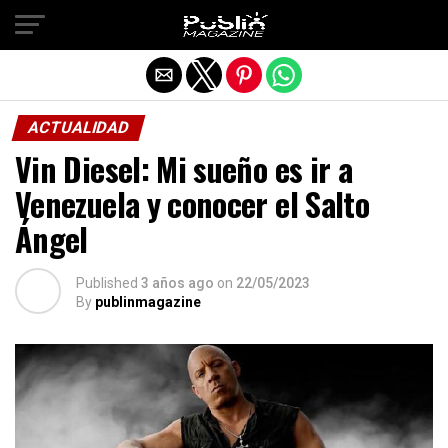
Salir de la versión móvil
ACTUALIDAD
Vin Diesel: Mi sueño es ir a
Venezuela y conocer el Salto
Ángel
Published
3 años ago
on
22/05/2023
By
publinmagazine