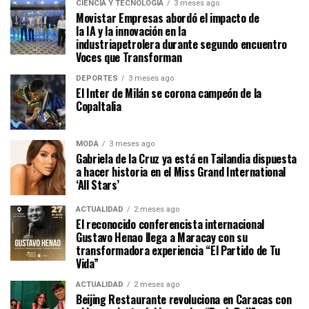
CIENCIA Y TECNOLOGÍA
3 meses ago
Movistar Empresas abordó el impacto de
la IA y la innovación en la
industriapetrolera durante segundo encuentro
Voces que Transforman
DEPORTES
3 meses ago
El Inter de Milán se corona campeón de la
CopaItalia
MODA
3 meses ago
Gabriela de la Cruz ya está en Tailandia dispuesta
a hacer historia en el Miss Grand International
‘All Stars’
ACTUALIDAD
2 meses ago
El reconocido conferencista internacional
Gustavo Henao llega a Maracay con su
transformadora experiencia “El Partido de Tu
Vida”
ACTUALIDAD
2 meses ago
Beijing Restaurante revoluciona en Caracas con