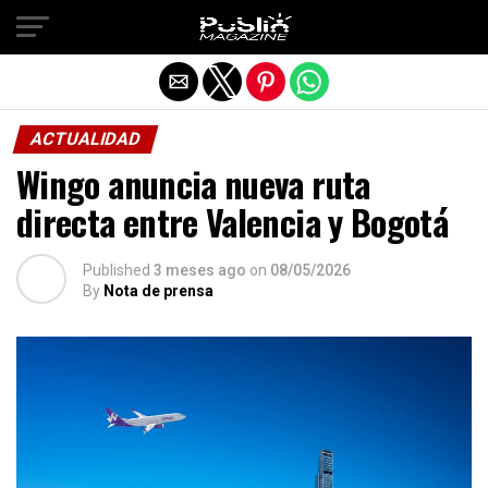
Salir de la versión móvil
ACTUALIDAD
Wingo anuncia nueva ruta
directa entre Valencia y Bogotá
Published
3 meses ago
on
08/05/2026
By
Nota de prensa