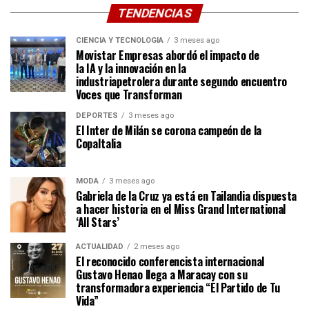
TENDENCIAS
CIENCIA Y TECNOLOGÍA
3 meses ago
Movistar Empresas abordó el impacto de
la IA y la innovación en la
industriapetrolera durante segundo encuentro
Voces que Transforman
DEPORTES
3 meses ago
El Inter de Milán se corona campeón de la
CopaItalia
MODA
3 meses ago
Gabriela de la Cruz ya está en Tailandia dispuesta
a hacer historia en el Miss Grand International
‘All Stars’
ACTUALIDAD
2 meses ago
El reconocido conferencista internacional
Gustavo Henao llega a Maracay con su
transformadora experiencia “El Partido de Tu
Vida”