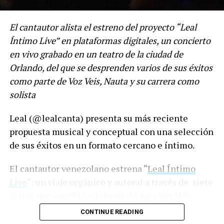
colegio, trabajar, irlos a buscar, bañarlos, hacer la
tarea con ellos, hacerles la cena y acostarlos a
El cantautor alista el estreno del proyecto “Leal
dormir es que vuelven esos minutos en los que
Íntimo Live” en plataformas digitales, un concierto
volvemos a ser novios”, señala Jonathan.
en vivo grabado en un teatro de la ciudad de
Orlando, del que se desprenden varios de sus éxitos
Disfruta de
Después de las
como parte de Voz Veis, Nauta y su carrera como
10
en
https://youtu.be/A9horYreGEY?
solista
si=n2zmcY5bSJosGHo_
Leal (@lealcanta) presenta su más reciente
Jonathan Moly
propuesta musical y conceptual con una selección
de sus éxitos en un formato cercano e íntimo.
Es un músico y productor con raíces latinas y una
fuerte influencia de la música anglosajona. Formó
El cantautor venezolano estrena “
Leal Íntimo
parte de la reconocida agrupación Salserín, en la
Live
“: un viaje orgánico y autoral a través de siete
que creció musicalmente durante 4 años.
éxitos que escribió e interpretó para Voz Veis,
Nauta y su presente como solista.
CONTINUE READING
Su carrera como solista ha sido una emocionante