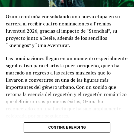
El show completo estará disponible en su canal de
Ozuna continúa consolidando una nueva etapa en su
Youtube, ofreciendo una experiencia visual y
carrera al recibir cuatro nominaciones a Premios
auditiva cargada de sentimiento.
Juventud 2026, gracias al impacto de “Stendhal”, su
proyecto junto a Beéle, además de los sencillos
El repertorio de “Leal Íntimo Live” es un recorrido
“Enemigos” y “Una Aventura”.
emocional y cronológico que incluye temas de su
autoría que alcanzaron los primeros lugares de las
Las nominaciones llegan en un momento especialmente
significativo para el artista puertorriqueño, quien ha
carteleras con Voz Veis, tales como “Vas”, “Para
marcado un regreso a las raíces musicales que lo
volver a comenzar” y “Somos más”. Asimismo,
llevaron a convertirse en una de las figuras más
revive la etapa de Nauta con el éxito “Me Sobra”,
importantes del género urbano. Con un sonido que
entrelazando estos hitos con sus poderosas
retoma la esencia del reguetón y el reguetón romántico
composiciones en solitario, entre las que
que definieron sus primeros éxitos, Ozuna ha
destacan “Me escapé”, “Máquina del tiempo” y
reconectado con una faceta que ha sido ampliamente
“Tengo un cielo”.
celebrada por sus seguidores.
CONTINUE READING
“Quiero mostrar ese pasado y el presente de lo
Ese reencuentro con su esencia quedó reflejado en “Una