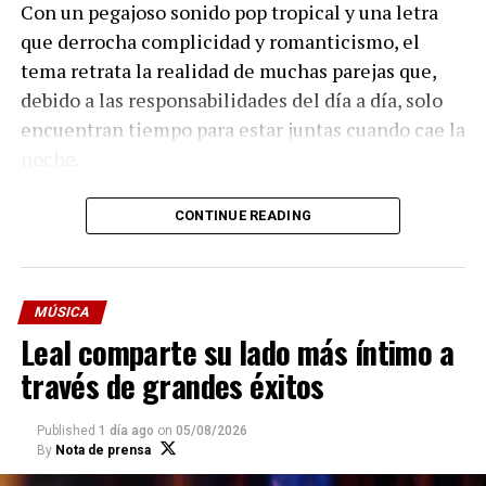
Con un pegajoso sonido pop tropical y una letra
que derrocha complicidad y romanticismo, el
tema retrata la realidad de muchas parejas que,
debido a las responsabilidades del día a día, solo
encuentran tiempo para estar juntas cuando cae la
noche.
Inspirado la admiración que su esposa Andrea
CONTINUE READING
siente por los Backstreet Boys, el sencillo nace
como un guiño al sonido pop romántico que ha
marcado generaciones y que ambos disfrutan.
MÚSICA
Leal comparte su lado más íntimo a
Con este lanzamiento, Jonathan dedica el tema a
través de grandes éxitos
Andrea como una muestra de amor y
agradecimiento por ser su compañera de vida e
inspiración y, al mismo tiempo, brinda un
Published
1 día ago
on
05/08/2026
By
Nota de prensa
adelanto de su nuevo álbum, cuyo lanzamiento
Compartir