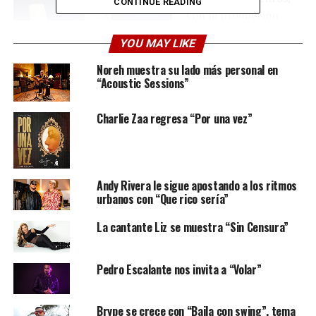
CONTINUE READING
con la producción
musical de Fabio
YOU MAY LIKE
Pacheco del Refugio
Estudio, original de la
Noreh muestra su lado más personal en
“Acoustic Sessions”
ciudad de
Barquisimeto Edo.
Lara, el venezolano
Charlie Zaa regresa “Por una vez”
Yoel Vivas mejor
conocido en la
industria como
Yoelkeys, residenciado
Andy Rivera le sigue apostando a los ritmos
urbanos con “Que rico sería”
en Miami y la mezcla del Ingeniero Juan Carlos Campos,
reconocido por sus destacados trabajos para
La cantante Liz se muestra “Sin Censura”
importantes artistas, apostando al proyecto de
Andreina Peralta, estrenado el 01 de diciembre.
Pedro Escalante nos invita a “Volar”
Durante esta temporada, Peralta ha logrado participar
en actividades importantes cómo el Potazo Digital,
Brype se crece con “Baila con swing”, tema