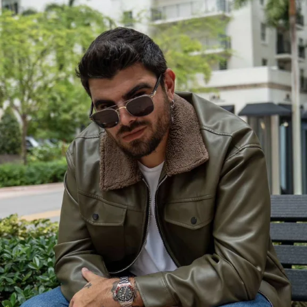
evolucionar y ser mejores seres humanos cada día”
expresó Peralta.
Actualmente tripolar supera las 100 mil visualizaciones
en su canal oficial de Youtube, en su quinta semana, lo
que le ha permitido ganar también nuevos suscriptores,
que se convierten en seguidores de su música, arribando
a 15 mil, enalteciendo lo mejor de su ciudad natal
Barquisimeto.
Por su parte, Peralta se prepara para su próxima
presentación como talento invitado conocido como
“Noche de Desmadre” pautado para el 30 de noviembre
en Coral Gables, Florida, un importante evento
producido por la colombiana Paula Zelaya.
Trayectoria Musical
Esta artista goza de un legado musical admirable, de los