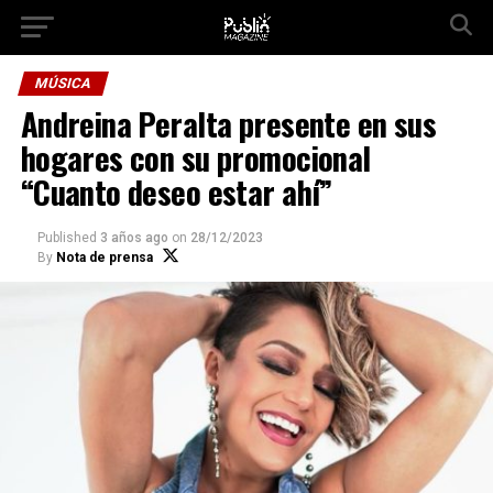
Ir a la versión móvil
MÚSICA
Andreina Peralta presente en sus
hogares con su promocional
“Cuanto deseo estar ahí”
Published
3 años ago
on
28/12/2023
By
Nota de prensa