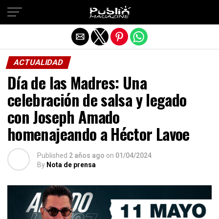
Salir de la versión móvil
ACTUALIDAD
Día de las Madres: Una
celebración de salsa y legado
con Joseph Amado
homenajeando a Héctor Lavoe
Published
2 años ago
on
01/04/2024
By
Nota de prensa