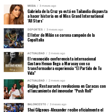
MODA
3 meses ago
Gabriela de la Cruz ya está en Tailandia dispuesta
a hacer historia en el Miss Grand International
‘All Stars’
DEPORTES
3 meses ago
El Inter de Milán se corona campeón de la
CopaItalia
ACTUALIDAD
2 meses ago
El reconocido conferencista internacional
Gustavo Henao llega a Maracay con su
transformadora experiencia “El Partido de Tu
Vida”
ACTUALIDAD
2 meses ago
Beijing Restaurante revoluciona en Caracas con
el lanzamiento del innovador “Push Roll”
BALONCESTO
3 meses ago
Shai Gilgeous-Alexander recibe oficialmente el