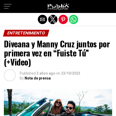
Salir de la versión móvil
ENTRETENIMIENTO
Diveana y Manny Cruz juntos por
primera vez en “Fuiste Tú”
(+Video)
Published
3 años ago
on
23/10/2023
By
Nota de prensa