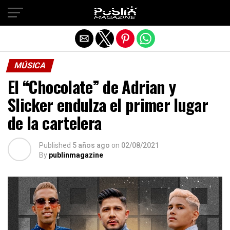
Salir de la versión móvil
MÚSICA
El “Chocolate” de Adrian y
Slicker endulza el primer lugar
de la cartelera
Published
5 años ago
on
02/08/2021
By
publinmagazine