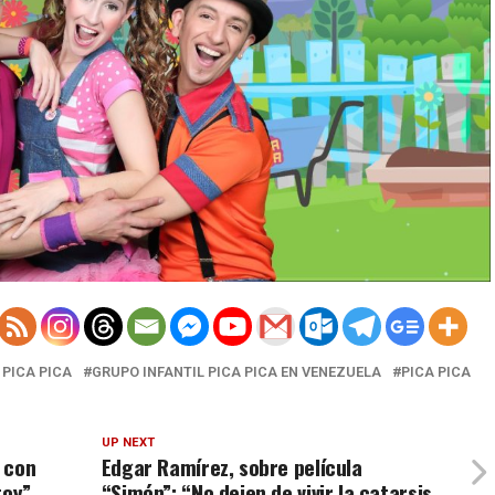
 PICA PICA
GRUPO INFANTIL PICA PICA EN VENEZUELA
PICA PICA
UP NEXT
 con
Edgar Ramírez, sobre película
toy”
“Simón”: “No dejen de vivir la catarsis