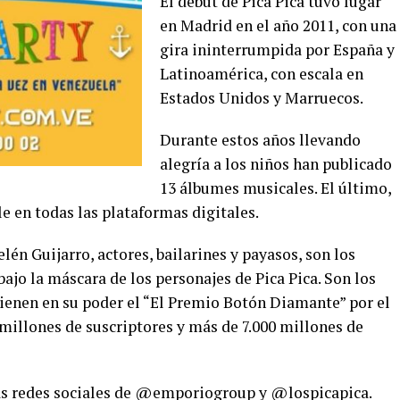
El debut de Pica Pica tuvo lugar
en Madrid en el año 2011, con una
gira ininterrumpida por España y
Latinoamérica, con escala en
Estados Unidos y Marruecos.
Durante estos años llevando
alegría a los niños han publicado
13 álbumes musicales. El último,
le en todas las plataformas digitales.
lén Guijarro, actores, bailarines y payasos, son los
jo la máscara de los personajes de Pica Pica. Son los
ienen en su poder el “El Premio Botón Diamante” por el
 millones de suscriptores y más de 7.000 millones de
as redes sociales de @emporiogroup y @lospicapica.