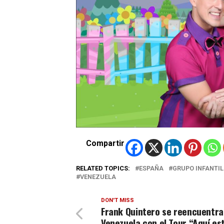
Compartir
RELATED TOPICS:
ESPAÑA
GRUPO INFANTIL
VENEZUELA
DON'T MISS
Frank Quintero se reencuentra
Venezuela con el Tour “Aquí es