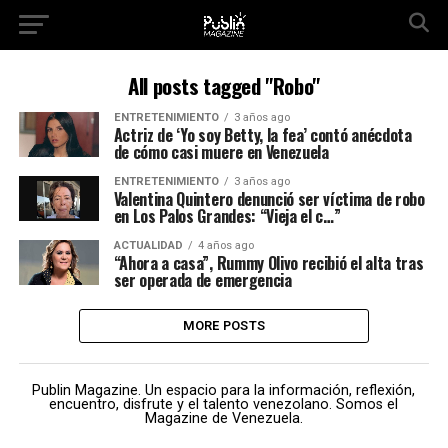
All posts tagged "Robo"
ENTRETENIMIENTO
3 años ago
Actriz de ‘Yo soy Betty, la fea’ contó anécdota
de cómo casi muere en Venezuela
ENTRETENIMIENTO
3 años ago
Valentina Quintero denunció ser víctima de robo
en Los Palos Grandes: “Vieja el c…”
ACTUALIDAD
4 años ago
“Ahora a casa”, Rummy Olivo recibió el alta tras
ser operada de emergencia
MORE POSTS
Publin Magazine. Un espacio para la información, reflexión,
encuentro, disfrute y el talento venezolano. Somos el
Magazine de Venezuela.